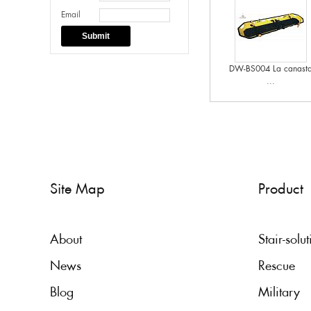
Email
Submit
DW-BS004 La canast
...
Site Map
Product
About
Stair-solu
News
Rescue
Blog
Military