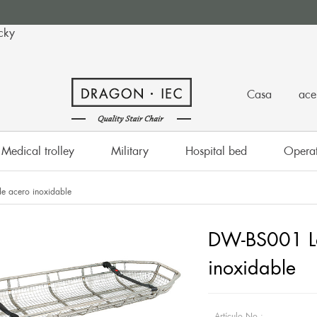
cky
Casa
ace
Medical trolley
Military
Hospital bed
Operat
e acero inoxidable
DW-BS001 La
inoxidable
Artículo No.: