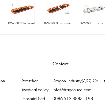
a
DW-BS002 La canasta
DW-BS003 La canasta
DW-BS001 La canas
...
...
...
Contact
tion
Stretcher
Dragon Industry(ZJG) Co., L
Medical-trolley
info@dragon-iec.com
Hospital-bed
0086-512-88831198