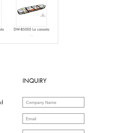
ta
DW-BS005 La canasta
...
INQUIRY
td