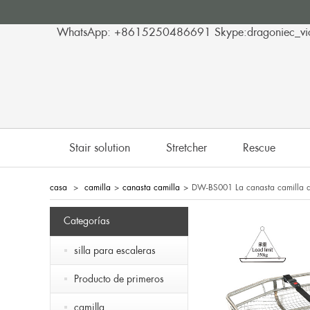
WhatsApp: +8615250486691 Skype:dragoniec_vi
Stair solution
Stretcher
Rescue
casa
>
camilla
>
canasta camilla
>
DW-BS001 La canasta camilla d
Categorías
silla para escaleras
Producto de primeros
camilla
auxilios